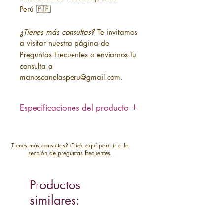
Perú 🇵🇪
¿Tienes más consultas?
Te invitamos
a visitar nuestra página de
Preguntas Frecuentes o enviarnos tu
consulta a
manoscanelasperu@gmail.com.
Especificaciones del producto
- Bordado 100% hecho a mano.
- Teñido con plantas autóctonas de
Tienes más consultas? Click aquí para ir a la
Ayacucho (Perú)
sección de preguntas frecuentes.
- Material: Lana de ovino o fibra de
baby alpaca
- Medidas: 13 cm x 7 cm
Productos
- Tiempo de elaboración:
similares:
Aproximadamente 1 mes
- Envio a domicilio gratuito a Lima y