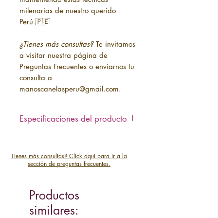
milenarias de nuestro querido
Perú 🇵🇪
¿Tienes más consultas?
Te invitamos
a visitar nuestra página de
Preguntas Frecuentes o enviarnos tu
consulta a
manoscanelasperu@gmail.com.
Especificaciones del producto
- Bordado 100% hecho a mano.
- Teñido con plantas autóctonas de
Tienes más consultas? Click aquí para ir a la
Ayacucho (Perú)
sección de preguntas frecuentes.
- Material: Lana de ovino o fibra de
baby alpaca
- Medidas: 13 cm x 7 cm
Productos
- Tiempo de elaboración:
similares:
Aproximadamente 1 mes