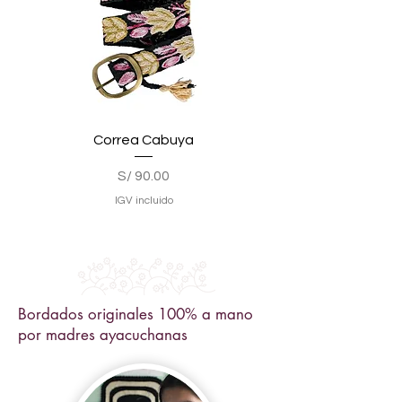
Correa Cabuya
Camino de Mesa Olas F
Precio
S/ 90.00
IGV incluido
Bordados originales 100% a mano
por madres ayacuchanas